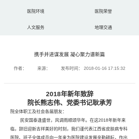
医院环境
医院荣誉
人文服务
地理交通
携手并进谋发展 凝心聚力谱新篇
作者：
来源：
发布时间：
2018-01-16 17:15:32
2018年新年致辞
院长熊志伟、党委书记耿承芳
院全体职工及社会各届朋友：
民安国泰逢盛世，风调雨顺颂华年。在这2018年新年来
临，辞旧迎新吉祥美好的时刻，我们谨代表江西省皮肤病专科
医院、班子全体成员向一年来为医院建设发展辛勤耕耘，作出