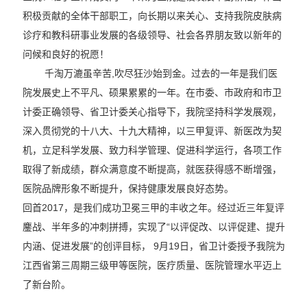
积极贡献的全体干部职工，向长期以来关心、支持我院皮肤病
诊疗和教科研事业发展的各级领导、社会各界朋友致以新年的
问候和良好的祝愿！
千淘万漉虽辛苦,吹尽狂沙始到金。过去的一年是我们医
院发展史上不平凡、硕果累累的一年。在市委、市政府和市卫
计委正确领导、省卫计委关心指导下，我院坚持科学发展观，
深入贯彻党的十八大、十九大精神，以三甲复评、新医改为契
机，立足科学发展、致力科学管理、促进科学运行，各项工作
取得了新成绩，群众满意度不断提高，就医获得感不断增强，
医院品牌形象不断提升，保持健康发展良好态势。
回首2017，是我们成功卫冕三甲的丰收之年。经过近三年复评
鏖战、半年多的冲刺拼搏，实现了“以评促改、以评促建、提升
内涵、促进发展”的创评目标， 9月19日，省卫计委授予我院为
江西省第三周期三级甲等医院，医疗质量、医院管理水平迈上
了新台阶。