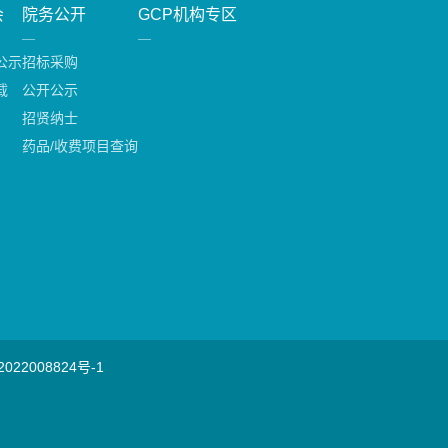
会
院务公开
GCP机构专区
公示
招标采购
载
公开公示
招贤纳士
药品/收费项目查询
022008824号-1