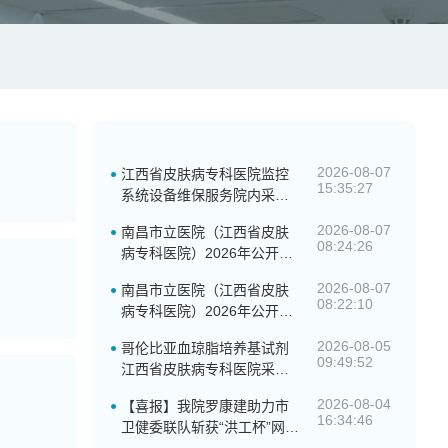
2026-08-07
江西省皮肤病专科医院监控
15:35:27
系统设备维保服务院内采购
结果公示
2026-08-07
南昌市立医院（江西省皮肤
08:24:26
病专科医院）2026年公开招
聘编外自主聘用人员面试公
2026-08-07
南昌市立医院（江西省皮肤
告
08:22:10
病专科医院）2026年公开招
聘劳务派遣制人员面试公告
2026-08-05
哥伦比亚血琼脂培养基试剂
09:49:52
江西省皮肤病专科医院采购
意向／市场调研公告
2026-08-04
【喜报】我院罗康建助力市
16:34:46
卫健委联队斩获“洪工杯”网络