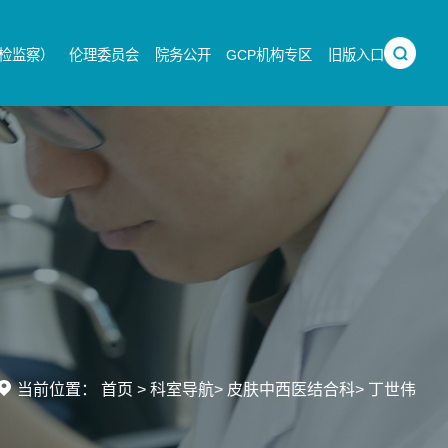
检监察）
伦理委员会
院务公开
GCP机构专区
旧版入口
当前位置：
首页
>
科室导航
>
皮肤中西医结合科
>
丁世伟