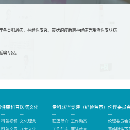
疗各类银屑病、神经性皮炎，带状疱疹后遗神经痛等难治性皮肤病。
返聘专家。
部
健康科普
医院文化
专科联盟
党建（纪检监察）
伦理委员
科普视频
文化理念
联盟简介
工作动态
伦理委员会
科普文章
八大文化
工作动态
廉洁教育
表格附件下