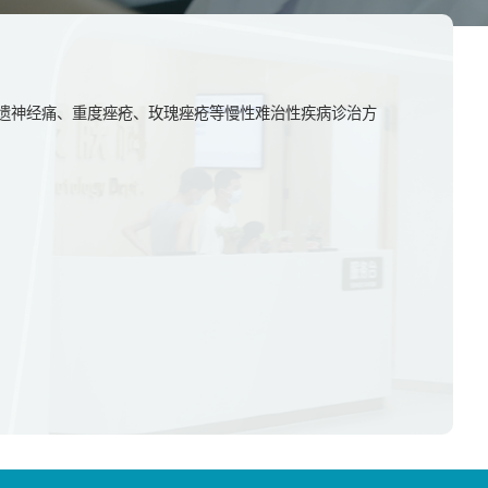
遗神经痛、重度痤疮、玫瑰痤疮等慢性难治性疾病诊治方