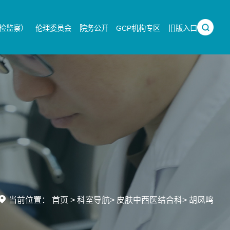
检监察）
伦理委员会
院务公开
GCP机构专区
旧版入口
当前位置：
首页
>
科室导航
>
皮肤中西医结合科
>
胡凤鸣