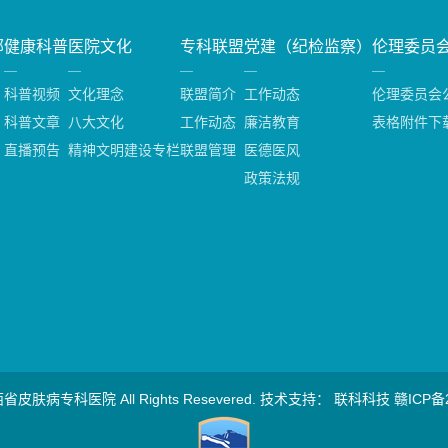
部
健康科普
医院文化
专科联盟
党建（纪检监察）
伦理委员
科普视频
文化理念
联盟简介
工作动态
伦理委员会
科普文章
八大文化
工作动态
廉洁教育
表格附件下
直播预告
精神文明建设专栏
联盟管理
医德医风
政策法规
 江西省皮肤病专科医院 All Rights Resevered. 技术支持：
联科科技
赣ICP备2