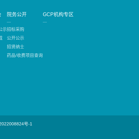
会
院务公开
GCP机构专区
公示
招标采购
载
公开公示
招贤纳士
药品/收费项目查询
022008824号-1